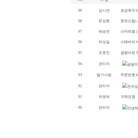
99
김시연
초당옥수수
98
문성환
문의드립니
97
배승연
스마트팜 
96
위성길
스테비아 
95
조호진
곰팡이핀 
94
관리자
곰팡
93
딸기사랑
주문번호 bjh
92
관리자
전자상
91
하영애
구매요청
90
관리자
안녕하