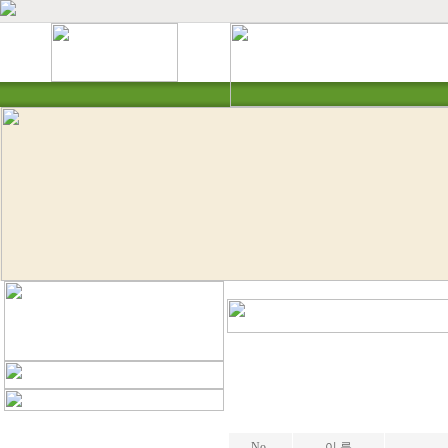
No.
이 름