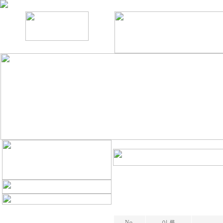
No.
이 름