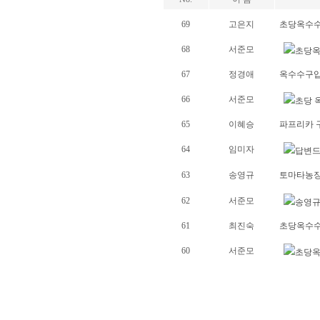
69
고은지
초당옥수수
68
서준모
초당옥
67
정경애
옥수수구
66
서준모
초당 
65
이혜승
파프리카 
64
임미자
답변드
63
송영규
토마타농장
62
서준모
송영규
61
최진숙
초당옥수수
60
서준모
초당옥